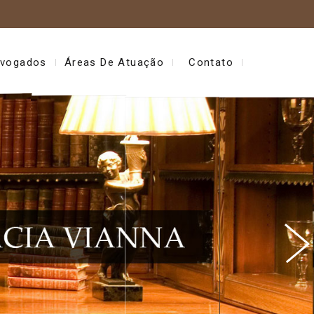
vogados
Áreas De Atuação
Contato